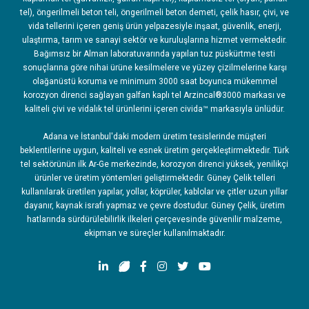
tel), öngerilmeli beton teli, öngerilmeli beton demeti, çelik hasır, çivi, ve
vida tellerini içeren geniş ürün yelpazesiyle inşaat, güvenlik, enerji,
ulaştırma, tarım ve sanayi sektör ve kuruluşlarına hizmet vermektedir.
Bağımsız bir Alman laboratuvarında yapılan tuz püskürtme testi
sonuçlarına göre nihai ürüne kesilmelere ve yüzey çizilmelerine karşı
olağanüstü koruma ve minimum 3000 saat boyunca mükemmel
korozyon direnci sağlayan galfan kaplı tel Arzincal®3000 markası ve
kaliteli çivi ve vidalık tel ürünlerini içeren civida™ markasıyla ünlüdür.
Adana ve İstanbul'daki modern üretim tesislerinde müşteri
beklentilerine uygun, kaliteli ve esnek üretim gerçekleştirmektedir. Türk
tel sektörünün ilk Ar-Ge merkezinde, korozyon direnci yüksek, yenilikçi
ürünler ve üretim yöntemleri geliştirmektedir. Güney Çelik telleri
kullanılarak üretilen yapılar, yollar, köprüler, kablolar ve çitler uzun yıllar
dayanır, kaynak israfı yapmaz ve çevre dostudur. Güney Çelik, üretim
hatlarında sürdürülebilirlik ilkeleri çerçevesinde güvenilir malzeme,
ekipman ve süreçler kullanılmaktadır.