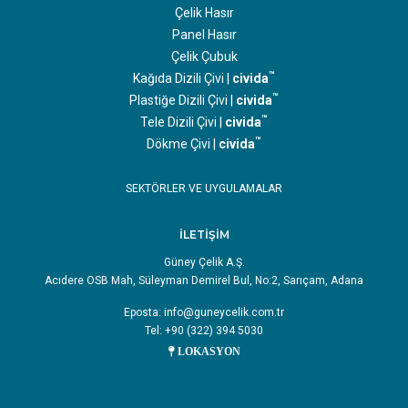
Çelik Hasır
Panel Hasır
Çelik Çubuk
™
Kağıda Dizili Çivi |
civida
™
Plastiğe Dizili Çivi |
civida
™
Tele Dizili Çivi |
civida
™
Dökme Çivi |
civida
SEKTÖRLER VE UYGULAMALAR
İLETİŞİM
Güney Çelik A.Ş.
Acıdere OSB Mah, Süleyman Demirel Bul, No:2, Sarıçam, Adana
Eposta:
info@guneycelik.com.tr
Tel: +90 (322) 394 5030
LOKASYON