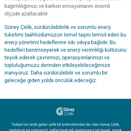
bağımlılığımızı ve karbon emisyonlarını önemli
ölçüde azaltacaktır
Güney Çelik, sürdürülebilirlik ve sorumlu enerji
tüketimi taahhüdümüzün temel taşını temsil eden bu
enerji yönetimi hedeflerine sıkı sıkıya bağlıdır. Bu
hedefleri benimseyerek ve enerji verimliliği kültürünü
teşvik ederek çevremizi, operasyonlarımızı ve
topluluğumuzu derinden etkileyebileceğimize
inanıyoruz. Daha sürdürülebilir ve sorumlu bir
geleceğe giden yolda öncülük edeceğiz.
Türkiye'nin önde gelen çelik tel üreticilerinden biri olan Güney Çelik,
kaplamalı tel (galvanizli, galfan kaplı tel), kaplamasız tel (siyah, parlak